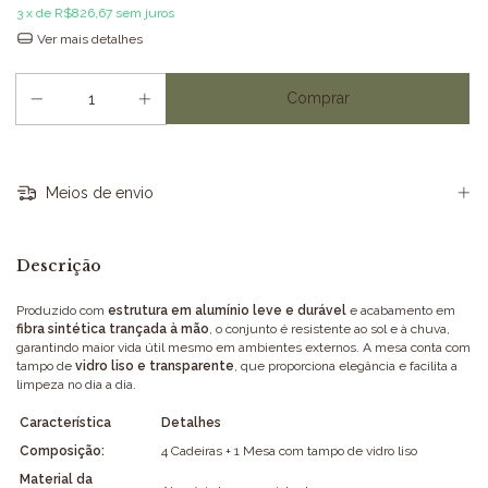
3
x de
R$826,67
sem juros
Ver mais detalhes
Meios de envio
Descrição
Produzido com
estrutura em alumínio leve e durável
e acabamento em
fibra sintética trançada à mão
, o conjunto é resistente ao sol e à chuva,
garantindo maior vida útil mesmo em ambientes externos. A mesa conta com
tampo de
vidro liso e transparente
, que proporciona elegância e facilita a
limpeza no dia a dia.
Característica
Detalhes
Composição:
4 Cadeiras + 1 Mesa com tampo de vidro liso
Material da