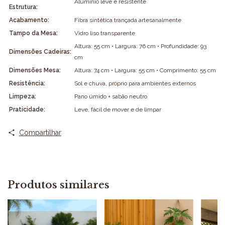
Alumínio leve e resistente
Estrutura:
Acabamento:
Fibra sintética trançada artesanalmente
Tampo da Mesa:
Vidro liso transparente
Altura: 55 cm • Largura: 76 cm • Profundidade: 93
Dimensões Cadeiras:
cm
Dimensões Mesa:
Altura: 74 cm • Largura: 55 cm • Comprimento: 55 cm
Resistência:
Sol e chuva, próprio para ambientes externos
Limpeza:
Pano úmido + sabão neutro
Praticidade:
Leve, fácil de mover e de limpar
Compartilhar
Produtos similares