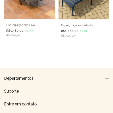
Espreguiçadeira Fixa
Espreguiçadeira Abelha
R$1.580,00
R$1.680,00
-
1
%
OFF
-
7
%
OFF
R$1.600,00
R$1.800,00
Departamentos
Suporte
Entre em contato