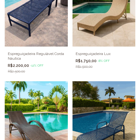
Espreguiçadeira Regulável Corda
Espreguiçadeira Lux
Náutica
R$1.750,00
-
8
%
OFF
R$2.200,00
-
12
%
OFF
R$1.900,00
R$2.500,00