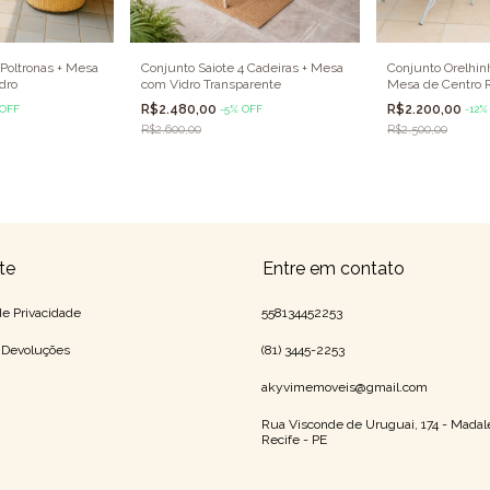
Poltronas + Mesa
Conjunto Saiote 4 Cadeiras + Mesa
Conjunto Orelhinh
dro
com Vidro Transparente
Mesa de Centro 
com Vidro
R$2.480,00
R$2.200,00
OFF
-
5
%
OFF
-
12
R$2.600,00
R$2.500,00
te
Entre em contato
 de Privacidade
558134452253
e Devoluções
(81) 3445-2253
akyvimemoveis@gmail.com
Rua Visconde de Uruguai, 174 - Madal
Recife - PE