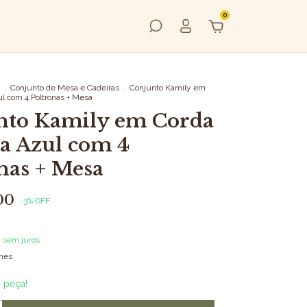
0
.
Conjunto de Mesa e Cadeiras
.
Conjunto Kamily em
l com 4 Poltronas + Mesa
nto Kamily em Corda
a Azul com 4
nas + Mesa
00
-
3
%
OFF
0
sem juros
lhes
a peça!