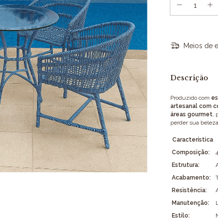
Meios de e
Descrição
Produzido com
es
artesanal com c
áreas gourmet
, 
perder sua beleza
Característica
Composição:
Estrutura:
Acabamento:
Resistência:
Manutenção:
Estilo: