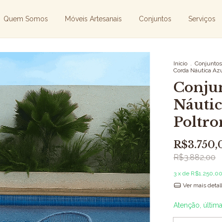
Quem Somos
Móveis Artesanais
Conjuntos
Serviços
Início
.
Conjuntos
Corda Náutica Azu
Conju
Náutic
Poltro
R$3.750,
R$3.882,00
3
x de
R$1.250,0
Ver mais deta
Atenção, últim