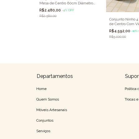
Mesa de Centro 60cm Diâmetro
com Vidro
R$2.480,00
-
4
%
OFF
R$2.580,00
Conjunto Ninho 4 
al Branco - 4
de Centro Com Vi
de Centro 60cm
ro
R$4.592,00
-
10
%
OFF
R$5.100,00
Departamentos
Supor
Home
Política
Quem Somos
Trocas 
Móveis Artesanais
Conjuntos
Serviços