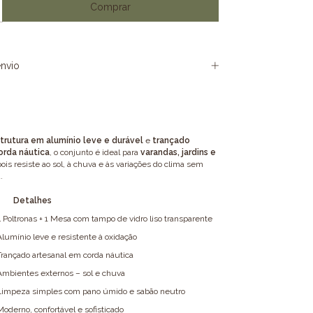
nvio
trutura em alumínio leve e durável
e
trançado
orda náutica
, o conjunto é ideal para
varandas, jardins e
pois resiste ao sol, à chuva e às variações do clima sem
.
Detalhes
4 Poltronas + 1 Mesa com tampo de vidro liso transparente
Alumínio leve e resistente à oxidação
Trançado artesanal em corda náutica
Ambientes externos – sol e chuva
Limpeza simples com pano úmido e sabão neutro
Moderno, confortável e sofisticado