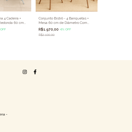
a 4 Cadeira +
Conjunto Bistrô - 4 Banquetas +
Redonda 60 cm
Mesa 60 cm de Diâmetro Com
Conjunto Graça, 
Vidro
R$1.970,00
Lugares + 2 Cade
%
OFF
-
6
%
OFF
Centro Diâmetro
R$2.100,00
R$2.280,00
-
9
%
de Alumínio
R$2.500,00
ena -