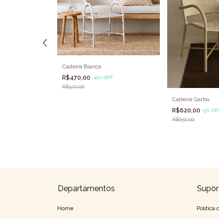
Cadeira Bianca
R$470,00
-
10
%
OFF
R$520,00
Cadeira Garbo
R$620,00
F
-
5
%
OF
R$650,00
Departamentos
Supor
Home
Política