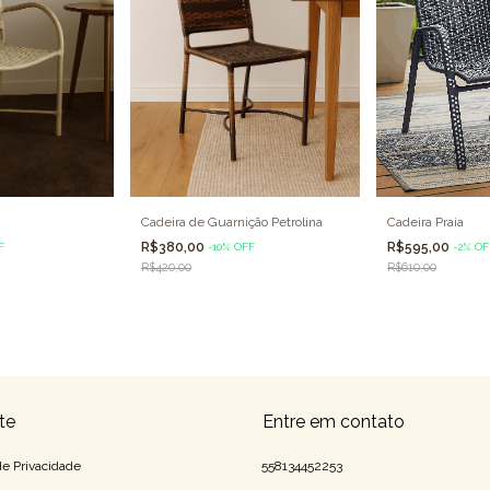
Cadeira de Guarnição Petrolina
Cadeira Praia
R$380,00
R$595,00
-
10
%
OFF
F
-
2
%
OF
R$420,00
R$610,00
te
Entre em contato
 de Privacidade
558134452253