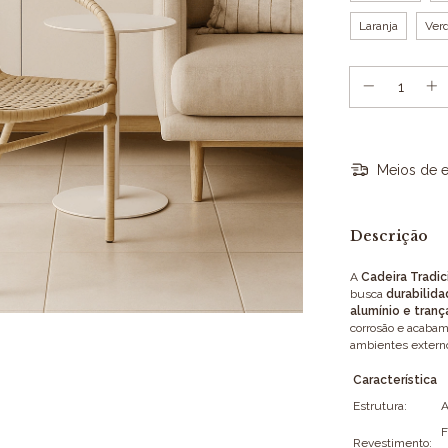
Laranja
Verd
Meios de e
Descrição
A
Cadeira Tradic
busca
durabilid
alumínio e tranç
corrosão e acabam
ambientes externos
Característica
Estrutura:
A
F
Revestimento: