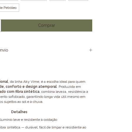
e Petróleo
nvio
ional
, da linha Aky Vime, é a escolha ideal para quem
ade, conforto e design atemporal
. Produzida em
ado com fibra sintética
, combina leveza, resistência à
ento sofisticado, garantindo longa vida útil mesmo em
 sujeitos ao sol e à chuva.
Detalhes
lumínio leve e resistente à oxidação
ibra sintética — durável, fácil de limpar e resistente ao