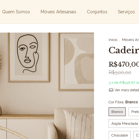
Quem Somos
Móveis Artesanais
Conjuntos
Serviços
Início
.
Móveis Ar
Cadeir
R$470,0
R$500,00
3
x de
R$156,67
s
Ver mais deta
Cor Fibra:
Branco
Branco
Pret
Argila Mesclada
Chocolate
C