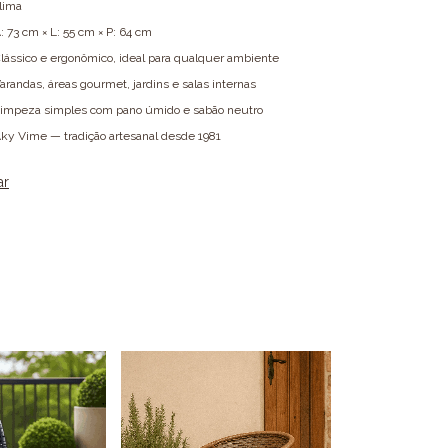
lima
: 73 cm × L: 55 cm × P: 64 cm
lássico e ergonômico, ideal para qualquer ambiente
arandas, áreas gourmet, jardins e salas internas
impeza simples com pano úmido e sabão neutro
ky Vime — tradição artesanal desde 1981
ar