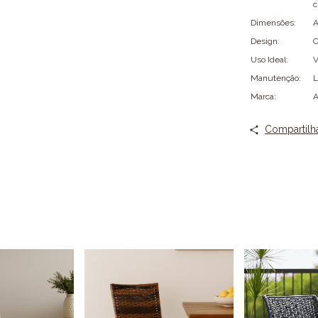
c
Dimensões:
A
Design:
C
Uso Ideal:
V
Manutenção:
L
Marca:
A
Compartilh