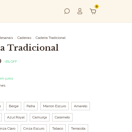
0
tesanais
.
Cadeiras
.
Cadeira Tradicional
a Tradicional
0
-
6
%
OFF
em juros
lhes
o
Berge
Palha
Marron Escuro
Amarelo
Azul Royal
Camurça
Caramelo
inza Claro
Cinza Escuro
Tabaco
Terracota