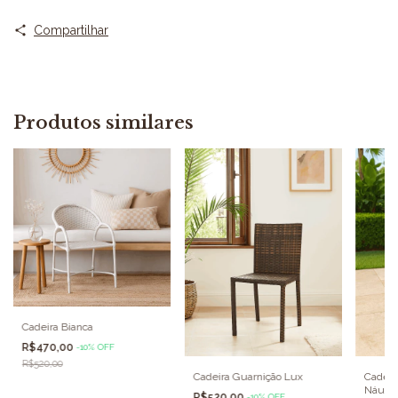
Compartilhar
Produtos similares
Cadeira Bianca
R$470,00
-
10
%
OFF
R$520,00
Cadeira Guarnição Lux
Cadeir
Náutic
R$520,00
-
10
%
OFF