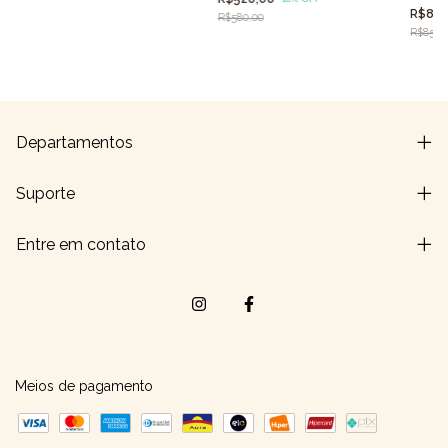
R$80
R$580,00
R$850,
Departamentos
Suporte
Entre em contato
Meios de pagamento