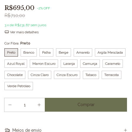
R$695,00
-
2
%
OFF
R$710,00
3
x de
R$231,67
sem juros
Ver mais detalhes
Cor Fibra:
Preto
Preto
Branco
Palha
Berge
Amarelo
Argila Mesclada
Azul Royal
Marron Escuro
Laranja
Camurça
Caramelo
Chocolate
Cinza Claro
Cinza Escuro
Tabaco
Terracota
Verde Petróleo
Meios de envio