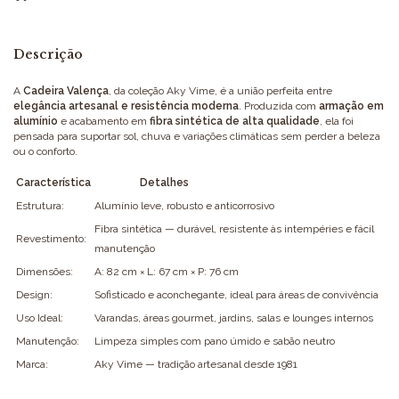
Descrição
A
Cadeira Valença
, da coleção Aky Vime, é a união perfeita entre
elegância artesanal e resistência moderna
. Produzida com
armação em
alumínio
e acabamento em
fibra sintética de alta qualidade
, ela foi
pensada para suportar sol, chuva e variações climáticas sem perder a beleza
ou o conforto.
Característica
Detalhes
Estrutura:
Alumínio leve, robusto e anticorrosivo
Fibra sintética — durável, resistente às intempéries e fácil
Revestimento:
manutenção
Dimensões:
A: 82 cm × L: 67 cm × P: 76 cm
Design:
Sofisticado e aconchegante, ideal para áreas de convivência
Uso Ideal:
Varandas, áreas gourmet, jardins, salas e lounges internos
Manutenção:
Limpeza simples com pano úmido e sabão neutro
Marca:
Aky Vime — tradição artesanal desde 1981