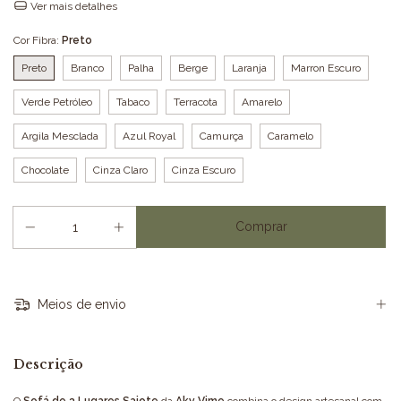
Ver mais detalhes
Cor Fibra:
Preto
Preto
Branco
Palha
Berge
Laranja
Marron Escuro
Verde Petróleo
Tabaco
Terracota
Amarelo
Argila Mesclada
Azul Royal
Camurça
Caramelo
Chocolate
Cinza Claro
Cinza Escuro
Meios de envio
Descrição
O
Sofá de 3 Lugares Saiote
da
Aky Vime
combina o design artesanal com