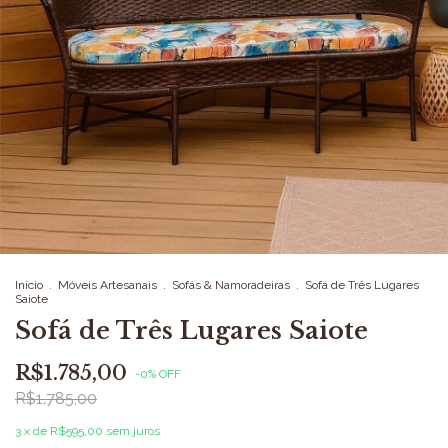
Início
.
Móveis Artesanais
.
Sofás & Namoradeiras
.
Sofá de Três Lugares
Saiote
Sofá de Três Lugares Saiote
R$1.785,00
-
0
%
OFF
R$1.785,00
3
x de
R$595,00
sem juros