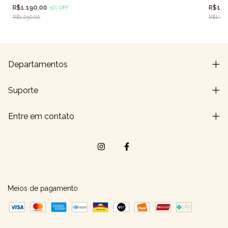
R$1.1
R$1.190,00
-
5
%
OFF
R$1.100
R$1.250,00
Departamentos
Suporte
Entre em contato
Meios de pagamento