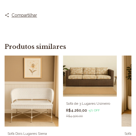
Compartilhar
Produtos similares
Sofá de 3 Lugares Usineiro
R$4.260,00
-
5
%
OFF
R$4.500,00
Sofá de
Sofá Dois Lugares Siena