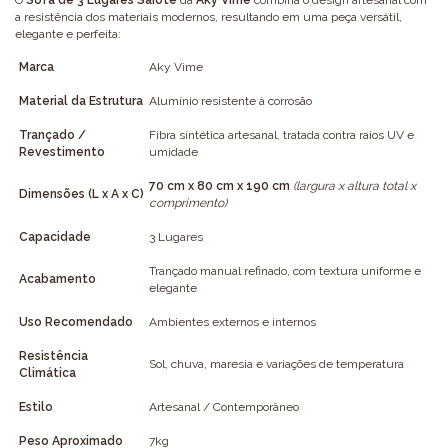
a resistência dos materiais modernos, resultando em uma peça versátil,
elegante e perfeita:
Marca
Aky Vime
Material da Estrutura
Alumínio resistente à corrosão
Trançado /
Fibra sintética artesanal, tratada contra raios UV e
Revestimento
umidade
70 cm x 80 cm x 190 cm
(largura x altura total x
Dimensões (L x A x C)
comprimento)
Capacidade
3 Lugares
Trançado manual refinado, com textura uniforme e
Acabamento
elegante
Uso Recomendado
Ambientes externos e internos
Resistência
Sol, chuva, maresia e variações de temperatura
Climática
Estilo
Artesanal / Contemporâneo
Peso Aproximado
7kg