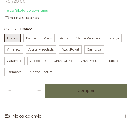
R$520,00
3
x de
R$160,00
sem juros
Ver mais detalhes
Cor Fibra:
Branco
Branco
Berge
Preto
Palha
Verde Petróleo
Laranja
Amarelo
Argila Mesclada
Azul Royal
Camurça
Caramelo
Chocolate
Cinza Claro
Cinza Escuro
Tabaco
Terracota
Marron Escuro
Meios de envio