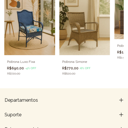
Poltron
R$1.4
R$1.500
Poltrona Simone
Poltrona Luxo Fixa
R$770,00
R$690,00
-
6
%
OFF
-
4
%
OFF
R$820,00
R$720,00
Departamentos
Suporte