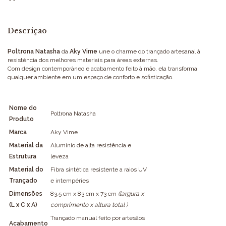
Descrição
Poltrona Natasha
da
Aky Vime
une o charme do trançado artesanal à
resistência dos melhores materiais para áreas externas.
Com design contemporâneo e acabamento feito à mão, ela transforma
qualquer ambiente em um espaço de conforto e sofisticação.
Nome do
Poltrona Natasha
Produto
Marca
Aky Vime
Material da
Alumínio de alta resistência e
Estrutura
leveza
Material do
Fibra sintética resistente a raios UV
Trançado
e intempéries
Dimensões
83,5 cm x 83 cm x 73 cm
(largura x
(L x C x A)
comprimento x altura total )
Trançado manual feito por artesãos
Acabamento