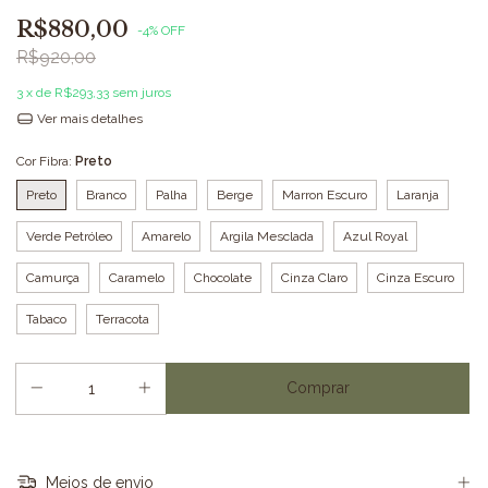
R$880,00
-
4
%
OFF
R$920,00
3
x de
R$293,33
sem juros
Ver mais detalhes
Cor Fibra:
Preto
Preto
Branco
Palha
Berge
Marron Escuro
Laranja
Verde Petróleo
Amarelo
Argila Mesclada
Azul Royal
Camurça
Caramelo
Chocolate
Cinza Claro
Cinza Escuro
Tabaco
Terracota
Meios de envio