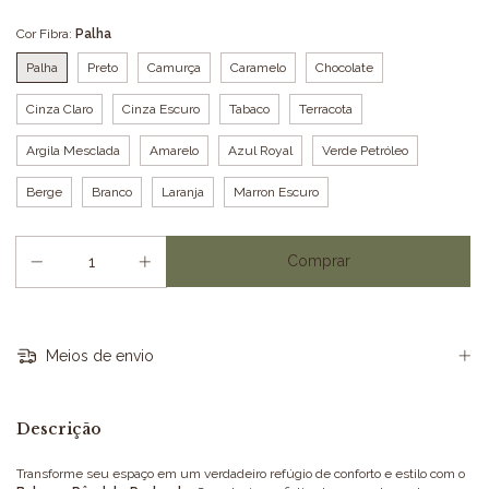
Cor Fibra:
Palha
Palha
Preto
Camurça
Caramelo
Chocolate
Cinza Claro
Cinza Escuro
Tabaco
Terracota
Argila Mesclada
Amarelo
Azul Royal
Verde Petróleo
Berge
Branco
Laranja
Marron Escuro
Meios de envio
Descrição
Transforme seu espaço em um verdadeiro refúgio de conforto e estilo com o