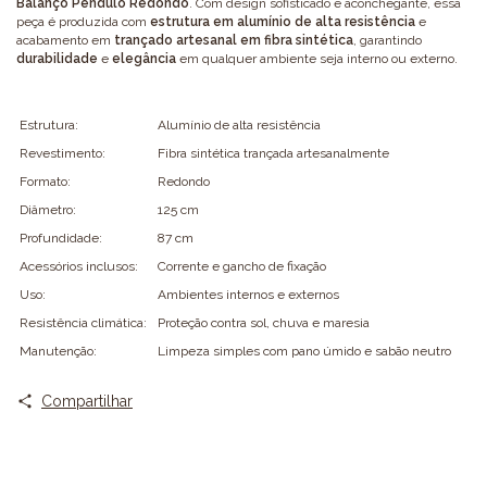
Balanço Pêndulo Redondo
. Com design sofisticado e aconchegante, essa
peça é produzida com
estrutura em alumínio de alta resistência
e
acabamento em
trançado artesanal em fibra sintética
, garantindo
durabilidade
e
elegância
em qualquer ambiente seja interno ou externo.
Estrutura:
Alumínio de alta resistência
Revestimento:
Fibra sintética trançada artesanalmente
Formato:
Redondo
Diâmetro:
125 cm
Profundidade:
87 cm
Acessórios inclusos:
Corrente e gancho de fixação
Uso:
Ambientes internos e externos
Resistência climática:
Proteção contra sol, chuva e maresia
Manutenção:
Limpeza simples com pano úmido e sabão neutro
Compartilhar