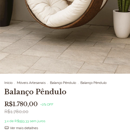
Início
.
Móveis Artesanais
.
Balanço Pêndulo
.
Balanço Pêndulo
Balanço Pêndulo
R$1.780,00
-
0
%
OFF
R$1.780,00
3
x de
R$593,33
sem juros
Ver mais detalhes